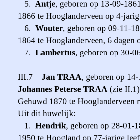
5.
Antje
, geboren op 13-09-1861
1866 te Hooglanderveen op 4-jarige
6.
Wouter
, geboren op 09-11-18
1864 te Hooglanderveen, 6 dagen 
7.
Lambertus
, geboren op 30-0
III.7
Jan
TRAA
, geboren op 14
Johannes Peterse
TRAA
(zie II.1
Gehuwd 1870 te Hooglanderveen 
Uit dit huwelijk:
1.
Hendrik
, geboren op 28-01-1
1950 te Hoogland op 77-jarige leeft