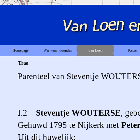
Homepage
Wie waar woonden
Van Loen
Keizer
Traa
Parenteel van Steventje WOUTER
I.2
Steventje
WOUTERSE
, geb
Gehuwd 1795 te Nijkerk met
Pete
Uit dit huwelijk: