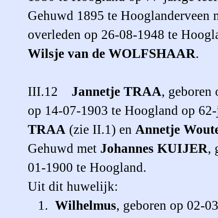
Gehuwd 1895 te Hooglanderveen 
overleden op 26-08-1948 te Hoogl
Wilsje
van de WOLFSHAAR
.
III.12
Jannetje
TRAA
, geboren
op 14-07-1903 te Hoogland op 62-ja
TRAA
(zie II.1) en
Annetje Wout
Gehuwd met
Johannes
KUIJER
,
01-1900 te Hoogland.
Uit dit huwelijk:
1.
Wilhelmus
, geboren op 02-0